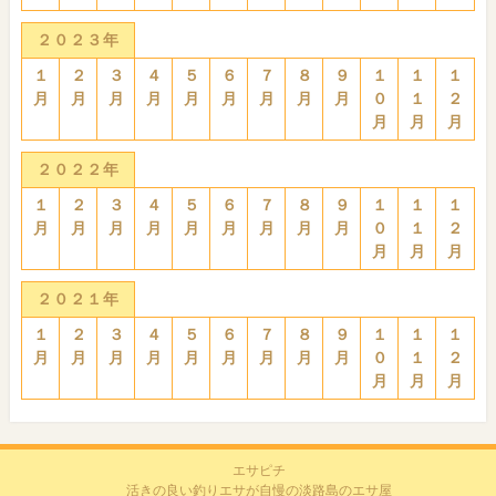
２０２３年
１
２
３
４
５
６
７
８
９
１
１
１
月
月
月
月
月
月
月
月
月
０
１
２
月
月
月
２０２２年
１
２
３
４
５
６
７
８
９
１
１
１
月
月
月
月
月
月
月
月
月
０
１
２
月
月
月
２０２１年
１
２
３
４
５
６
７
８
９
１
１
１
月
月
月
月
月
月
月
月
月
０
１
２
月
月
月